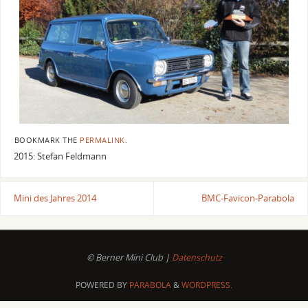
BOOKMARK THE
PERMALINK
.
2015: Stefan Feldmann
Mini des Jahres 2014
BMC-Favicon-Parabola
© Berner Mini Club |
Datenschutz
POWERED BY
PARABOLA
&
WORDPRESS.