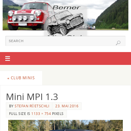
«
CLUB MINIS
Mini MPI 1.3
BY
STEFAN RÜETSCHLI
23. MAI 2016
FULL SIZE IS
1133 × 754
PIXELS